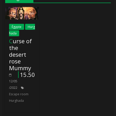
Égypte
Hurg
hada
Curse of
the
desert
rose
Mummy
15.50
12/05
/2022
Escape room
Hurghada