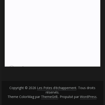
Copyright © 2026
Les Potes d’échappement
. Tous droits
réservés.
Theme ColorMag par
ThemeGrill.
. Propulsé par
WordPress
.