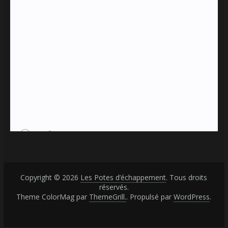
Copyright © 2026
Les Potes d’échappement
. Tous droits
réservés.
Theme ColorMag par
ThemeGrill.
. Propulsé par
WordPress
.