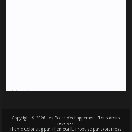
Copyright © 2026
Les Potes d’échappement
. Tous droits
réservés.
Theme ColorMag par
ThemeGrill.
. Propulsé par
WordPress
.