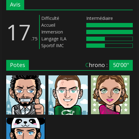
Avis
Difficulté
Intermédiaire
17
Accueil
Immersion
.75
Langage ILA
Sportif IMC
Potes
Chrono :
50'00''