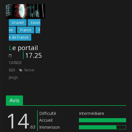
Draveil
Esson
ne
France
Il
e de France
Le portail
17.25
12/02/2
023
Secret
Jeegs
Avis
14
Difficulté
Intermédiaire
Accueil
.63
Immersion