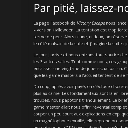
Par pitié, laissez-
La page Facebook de
Victory Escape
nous lance 
– version Halloween. La tentation est trop for
terme de peur. Alors ni une, ni deux, on réserve
le côté malsain de la salle et j’imagine la suite :
Le jour J arrive et nous entrons tout sourire ch
les 3 autres salles. Tout comme nous, ces groupes
encaisser une vingtaine de joueurs, un par un. 
que les game masters à l’accueil tentent de se fa
Du coup, après avoir payé, on s’éclipse discrètem
plus au calme. Les fondamentaux sont là en libr
troupes, nous papotons tranquillement. Le brie
game master allait nous offrir l’éventail compl
couper un peu court aux explications en expli
un magnétophone enraillé, elle reprend presque à
e
en route pour la 235
explication de ce qu’est u