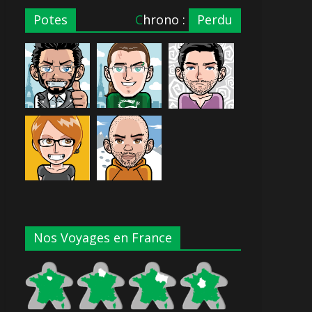
Potes
Chrono :
Perdu
Nos Voyages en France