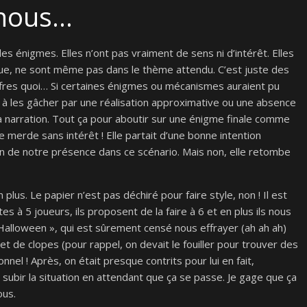
-nous…
es énigmes. Elles n’ont pas vraiment de sens ni d’intérêt. Elles
gue, ne sont même pas dans le thème attendu. C’est juste des
ffres quoi… Si certaines énigmes ou mécanismes auraient pu
e à les gâcher par une réalisation approximative ou une absence
la narration. Tout ça pour aboutir sur une énigme finale comme
erde sans intérêt ! Elle partait d’une bonne intention
ison de notre présence dans ce scénario. Mais non, elle retombe
lus. Le papier n’est pas déchiré pour faire style, non ! Il est
es à 5 joueurs, ils proposent de la faire à 6 et en plus ils nous
al Halloween », qui est sûrement censé nous effrayer (ah ah ah)
t de clopes (pour rappel, on devait le fouiller pour trouver des
nnel ! Après, on était presque contrits pour lui en fait,
’à subir la situation en attendant que ça se passe. Je gage que ça
ous.