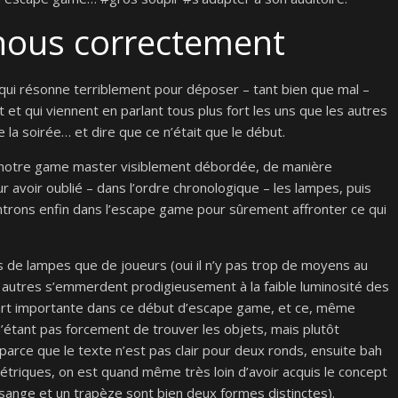
-nous correctement
 qui résonne terriblement pour déposer – tant bien que mal –
t et qui viennent en parlant tous plus fort les uns que les autres
 la soirée… et dire que ce n’était que le début.
r notre game master visiblement débordée, de manière
 avoir oublié – dans l’ordre chronologique – les lampes, puis
ntrons enfin dans l’escape game pour sûrement affronter ce qui
 de lampes que de joueurs (oui il n’y pas trop de moyens au
 3 autres s’emmerdent prodigieusement à la faible luminosité des
ne part importante dans ce début d’escape game, et ce, même
n’étant pas forcement de trouver les objets, mais plutôt
parce que le texte n’est pas clair pour deux ronds, ensuite bah
triques, on est quand même très loin d’avoir acquis le concept
osange et un trapèze sont bien deux formes distinctes).