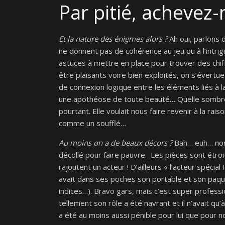
Par pitié, achevez
Et la nature des énigmes alors ?
Ah oui, parlons d
ne donnent pas de cohérence au jeu ou à l’intri
astuces à mettre en place pour trouver des chi
être plaisants voire bien exploités, on s’évertu
de connexion logique entre les éléments liés à 
une apothéose de toute beauté… Quelle sombre m
pourtant. Elle voulait nous faire revenir à la ra
comme un soufflé…
Au moins on a de beaux décors ?
Bah… euh… non p
décollé pour faire pauvre. Les pièces sont étroit
rajoutent un acteur ! D’ailleurs « l’acteur spéci
avait dans ses poches son portable et son paque
indices…). Bravo gars, mais c’est super professio
tellement son rôle a été navrant et il n’avait qu
a été au moins aussi pénible pour lui que pour n