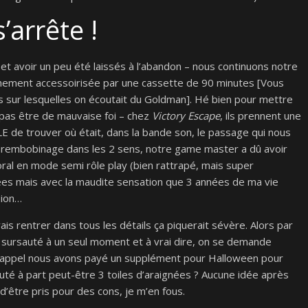
s’arrête !
 et avoir un peu été laissés à l’abandon – nous continuons notre
hement accessoirisée par une cassette de 90 minutes [Vous
s sur lesquelles on écoutait du Goldman]. Hé bien pour mettre
pas être de mauvaise foi – chez
Victory Escape
, ils prennent une
E de trouver où était, dans la bande son, le passage qui nous
e rembobinage dans les 2 sens, notre game master a dû avoir
oral en mode semi rôle play (bien rattrapé, mais super
ées mais avec la maudite sensation que 3 années de ma vie
sion…
ais rentrer dans tous les détails ça piquerait sévère. Alors par
sursauté à un seul moment et à vrai dire, on se demande
 rappel nous avons payé un supplément pour Halloween pour
ajouté à part peut-être 3 toiles d’araignées ? Aucune idée après
 d’être pris pour des cons, je m’en fous.