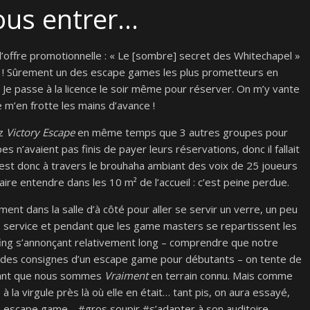
nous entrer…
l’offre promotionnelle : « Le [sombre] secret des Whitechapel »
te ! Sûrement un des escape games les plus prometteurs en
. Je passe à la licence le soir même pour réserver. On m’y vante
 je m’en frotte les mains d’avance !
ez
Victory Escape
en même temps que 3 autres groupes pour
 n’avaient pas finis de payer leurs réservations, donc il fallait
C’est donc à travers le brouhaha ambiant des voix de 25 joueurs
ire entendre dans les 10 m² de l’accueil : c’est peine perdue.
ent dans la salle d’à côté pour aller se servir un verre, un peu
e service et pendant que les game masters se repartissent les
fing s’annonçant relativement long – comprendre que notre
et des consignes d’un escape game pour débutants – on tente de
quant que nous sommes
Vraiment
en terrain connu. Mais comme
 la virgule près là où elle en était… tant pis, on aura essayé,
n escape game… #gros soupir #s’adapter à son auditoire.