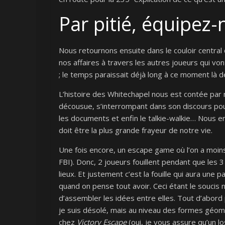
Par pitié, équipez
Nous retournons ensuite dans le couloir central
nos affaires à travers les autres joueurs qui von
; le temps paraissait déjà long à ce moment là de
L’histoire des Whitechapel nous est contée pa
décousue, s’interrompant dans son discours pour
les documents et enfin le talkie-walkie… Nous e
doit être la plus grande frayeur de notre vie.
Une fois encore, un escape game où l’on a moins
FBI). Donc, 2 joueurs fouillent pendant que les
lieux. Et justement c’est la fouille qui aura u
quand on pense tout avoir. Ceci étant le soucis 
d’assembler les idées entre elles. Tout d’abord 
je suis désolé, mais au niveau des formes géomé
chez
Victory Escape
(oui, je vous assure qu’un l