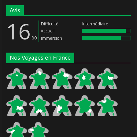
Avis
16
Difficulté
Intermédiaire
Accueil
.80
Immersion
Nos Voyages en France