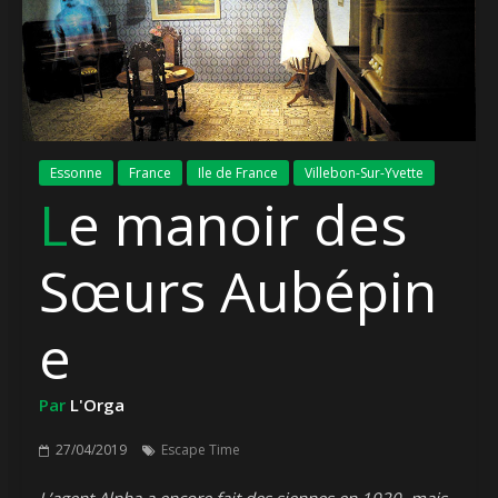
Essonne
France
Ile de France
Villebon-Sur-Yvette
Le manoir des
Sœurs Aubépin
e
Par
L'Orga
27/04/2019
Escape Time