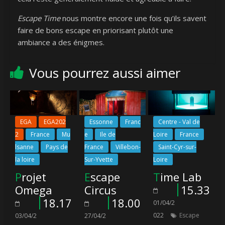
Escape Time
nous montre encore une fois qu’ils savent
faire de bons escape en priorisant plutôt une
ambiance a des énigmes.
Vous pourrez aussi aimer
EGA
EGA202
Essonne
Franc
Centre - Val de
2
France
Mu
e
Ile de
Loire
France
lsanne
Pays de
France
Villebon-
Saint-Cyr-sur-
la loire
Sur-Yvette
Loire
Projet
Escape
Time Lab
Omega
Circus
15.33
18.17
18.00
01/04/2
022
Escape
03/04/2
27/04/2