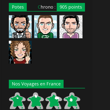
Potes
Chrono :
905 points
Nos Voyages en France