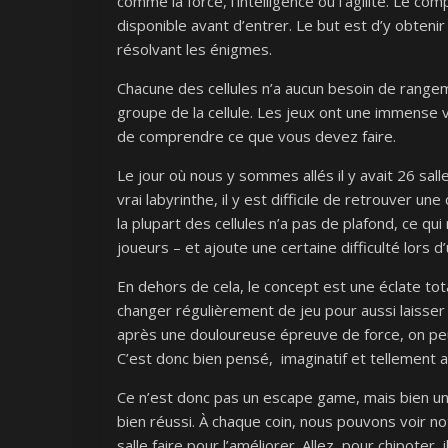
comme la force, l’intelligence ou l’agilité. Le c
disponible avant d’entrer. Le but est d’y obten
résolvant les énigmes.
Chacune des cellules n’a aucun besoin de rangeme
groupe de la cellule. Les jeux ont une immense v
de comprendre ce que vous devez faire.
Le jour où nous y sommes allés il y avait 26 sal
vrai labyrinthe, il y est difficile de retrouver u
la plupart des cellules n’a pas de plafond, ce q
joueurs – et ajoute une certaine difficulté lors 
En dehors de cela, le concept est une éclate tot
changer régulièrement de jeu pour aussi laisser l
après une douloureuse épreuve de force, on peut 
C’est donc bien pensé, imaginatif et tellement 
Ce n’est donc pas un escape game, mais bien un 
bien réussi. À chaque coin, nous pouvons voir no
salle faire pour l’améliorer. Allez, pour chipoter, i