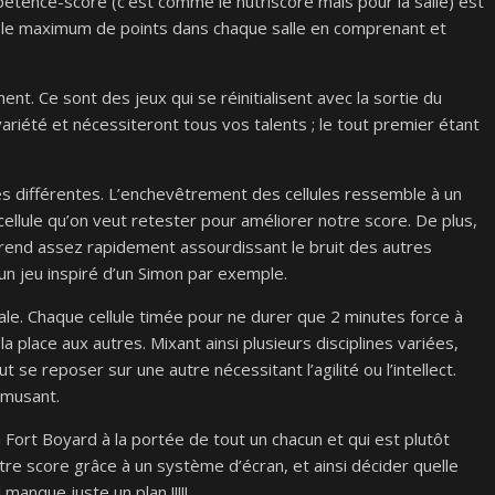
ompétence-score (c’est comme le nutriscore mais pour la salle) est
ir le maximum de points dans chaque salle en comprenant et
nt. Ce sont des jeux qui se réinitialisent avec la sortie du
ariété et nécessiteront tous vos talents ; le tout premier étant
les différentes. L’enchevêtrement des cellules ressemble à un
ne cellule qu’on veut retester pour améliorer notre score. De plus,
ui rend assez rapidement assourdissant le bruit des autres
d’un jeu inspiré d’un Simon par exemple.
ale. Chaque cellule timée pour ne durer que 2 minutes force à
a place aux autres. Mixant ainsi plusieurs disciplines variées,
se reposer sur une autre nécessitant l’agilité ou l’intellect.
amusant.
Fort Boyard à la portée de tout un chacun et qui est plutôt
tre score grâce à un système d’écran, et ainsi décider quelle
l manque juste un plan !!!!!