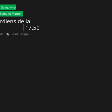
Savigny-le-
Seine et Marne
17.50
20
Load Escape