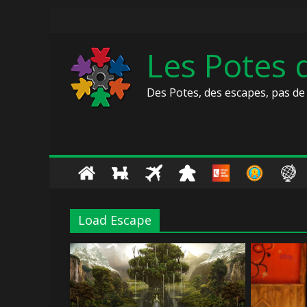
Skip
to
content
Les Potes
Des Potes, des escapes, pas de 
Load Escape