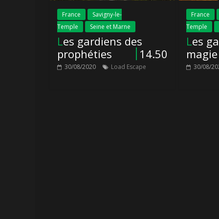
France
Savigny-le-
France
Temple
Seine et Marne
Temple
Les gardiens des
Les gardiens de la
prophéties
14.50
magie
30/08/2020
Load Escape
30/08/20