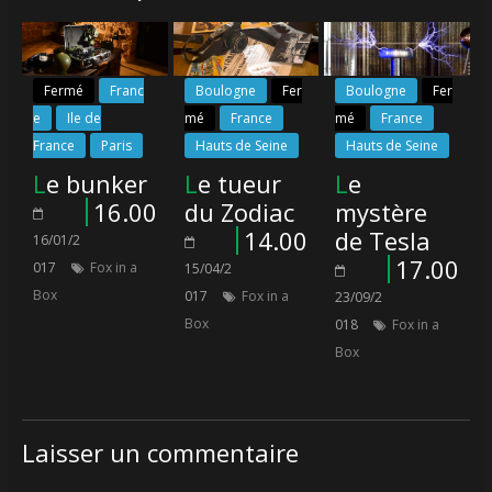
Fermé
Franc
Boulogne
Fer
Boulogne
Fer
e
Ile de
mé
France
mé
France
France
Paris
Hauts de Seine
Hauts de Seine
Le bunker
Le tueur
Le
16.00
du Zodiac
mystère
14.00
de Tesla
16/01/2
17.00
017
Fox in a
15/04/2
Box
017
Fox in a
23/09/2
Box
018
Fox in a
Box
Laisser un commentaire