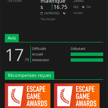
maléfique
The Hostel
24/09/2
s
16.75
022
The
Hostel
24/09/2022
The Hostel
Avis
17
Difficulté
Débutant
Accueil
.75
Immersion
Récompenses reçues