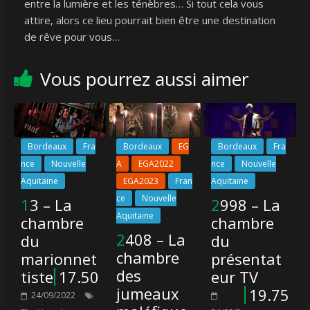
entre la lumière et les ténèbres… Si tout cela vous
attire, alors ce lieu pourrait bien être une destination
de rêve pour vous…
Vous pourrez aussi aimer
Bordeaux
Fra
Bordeaux
EG
Bordeaux
Fra
nce
Nouvelle
A
EGA2022
nce
Nouvelle
Aquitaine
EGA2023
Fran
Aquitaine
ce
Nouvelle
13 – La
2998 – La
Aquitaine
chambre
chambre
2408 – La
du
du
chambre
marionnet
présentat
des
tiste
17.50
eur TV
jumeaux
19.75
24/09/2022