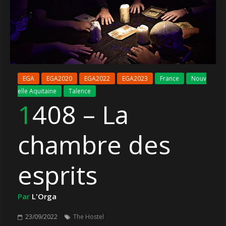
EGA
EGA2020
EGA2022
EGA2023
France
Nouv
elle Aquitaine
Talence
1408 – La
chambre des
esprits
Par
L'Orga
23/09/2022
The Hostel