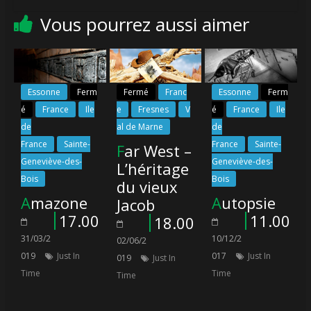
Vous pourrez aussi aimer
Essonne
Ferm
Fermé
Franc
Essonne
Ferm
é
France
Ile
e
Fresnes
V
é
France
Ile
de
al de Marne
de
France
Sainte-
France
Sainte-
Far West –
Geneviève-des-
Geneviève-des-
L’héritage
Bois
Bois
du vieux
Amazone
Autopsie
Jacob
17.00
11.00
18.00
31/03/2
10/12/2
02/06/2
019
Just In
017
Just In
019
Just In
Time
Time
Time