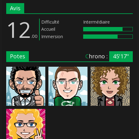
Avis
12
Difficulté
Intermédiaire
Accueil
.00
Immersion
Potes
Chrono :
45'17''