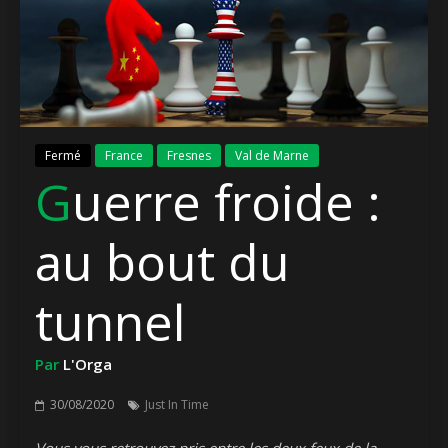
Fermé
France
Fresnes
Val de Marne
Guerre froide :
au bout du
tunnel
Par
L'Orga
30/08/2020
Just In Time