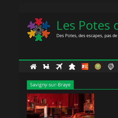
Skip
to
content
Les Potes
Des Potes, des escapes, pas de 
Savigny-sur-Braye