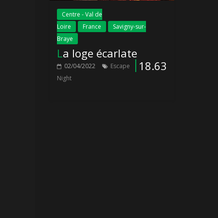
Centre - Val de
Loire
France
Savigny-sur-
Braye
La loge écarlate
18.63
02/04/2022
Escape
Night