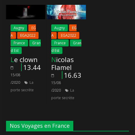
Augny
EG
Augny
EG
A
EGA2022
A
EGA2022
France
Gran
France
Gran
d Est
d Est
Le clown
Nicolas
13.44
Flamel
16.63
15/08
/2020
La
15/08
porte secrète
/2020
La
porte secrète
Nos Voyages en France