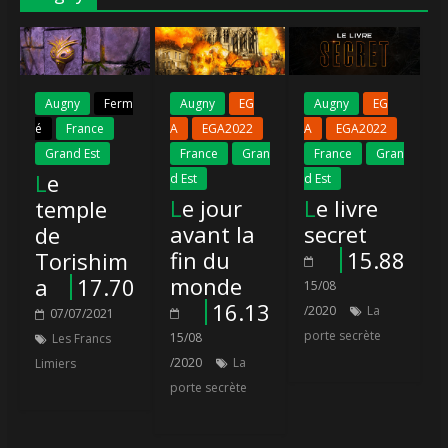
Augny
Ferm
Augny
EG
Augny
EG
é
France
A
EGA2022
A
EGA2022
Grand Est
France
Gran
France
Gran
Le
d Est
d Est
Le jour
Le livre
temple
avant la
secret
de
fin du
15.88
Torishim
monde
a
17.70
15/08
16.13
/2020
La
07/07/2021
porte secrète
15/08
Les Francs
/2020
La
Limiers
porte secrète