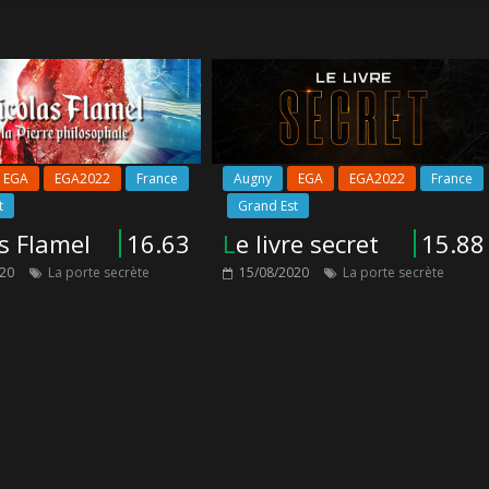
EGA
EGA2022
France
Augny
EGA
EGA2022
France
t
Grand Est
as Flamel
16.63
Le livre secret
15.88
020
La porte secrète
15/08/2020
La porte secrète