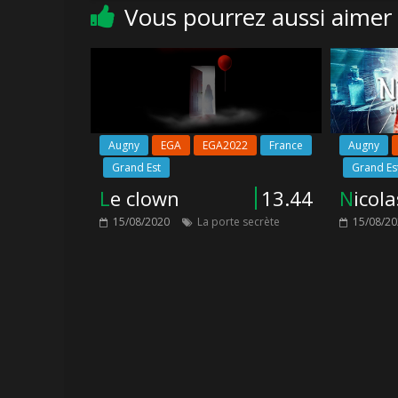
Vous pourrez aussi aimer
Augny
EGA
EGA2022
France
Augny
Grand Est
Grand Es
Le clown
13.44
Nicol
15/08/2020
La porte secrète
15/08/2