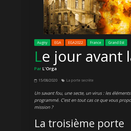
Augny
EGA
EGA2022
France
Grand Est
Le jour avant
Par
L'Orga
15/08/2020
La porte secrète
Un savant fou, une secte, un virus : les élément
programmé. C’est en tout cas ce que vous propos
mission ?
La troisième porte