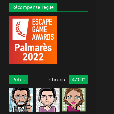
Récompense reçue
Potes
Chrono :
47'00''