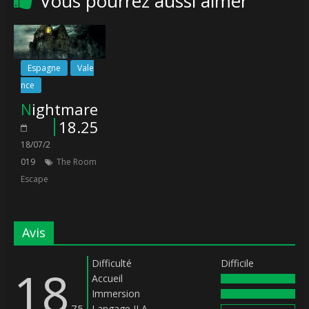
Vous pourrez aussi aimer
Espagne
Vale
nce
Nightmare
18.25
18/07/2
019
The Room
Escape
Avis
Difficulté
Difficile
18
Accueil
Immersion
.75
Langage ILA