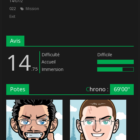
14/07/2
022
Mission
Exit
Avis
14
Difficulté
Difficile
Accueil
.75
Immersion
Potes
Chrono :
69'00''