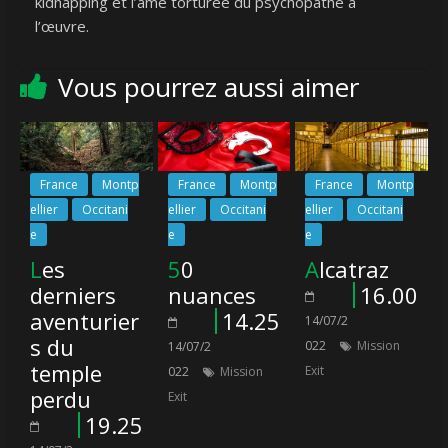
kidnapping et l’âme torturée du psychopathe à
l’œuvre.
Vous pourrez aussi aimer
France
Montp
France
Montp
France
Montp
ellier
Occitani
ellier
Occitani
ellier
Occitani
e
e
e
Les
50
Alcatraz
derniers
nuances
16.00
aventurier
14.25
14/07/2
s du
022
Mission
14/07/2
temple
Exit
022
Mission
perdu
Exit
19.25